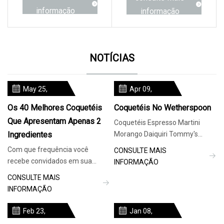
informação
informação
NOTÍCIAS
May 25,
Apr 09,
2024
2024
Os 40 Melhores Coquetéis
Coquetéis No Wetherspoon
Que Apresentam Apenas 2
Coquetéis Espresso Martini
Ingredientes
Morango Daiquiri Tommy's
Margarita Spritz Jarras de
Com que frequência você
CONSULTE MAIS
coquetéis
recebe convidados em sua
INFORMAÇÃO
casa, algumas garrafas de
CONSULTE MAIS
bebida, uma ou duas simples
INFORMAÇÃO
batedeiras e não
Feb 23,
Jan 08,
2024
2024