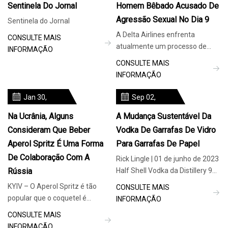
Sentinela Do Jornal
Homem Bêbado Acusado De
Agressão Sexual No Dia 9
Sentinela do Jornal
A Delta Airlines enfrenta
CONSULTE MAIS
atualmente um processo de
INFORMAÇÃO
US$ 2 milhões depois que um
CONSULTE MAIS
homem bêbado foi acusado de
INFORMAÇÃO
agredir sex
Jan 30,
Sep 02,
2024
2023
Na Ucrânia, Alguns
A Mudança Sustentável Da
Consideram Que Beber
Vodka De Garrafas De Vidro
Aperol Spritz É Uma Forma
Para Garrafas De Papel
De Colaboração Com A
Rick Lingle | 01 de junho de 2023
Rússia
Half Shell Vodka da Distillery 98
reflete a intensa paixão que os
KYIV – O Aperol Spritz é tão
CONSULTE MAIS
diretores da microdestilaria têm
popular que o coquetel é
INFORMAÇÃO
pela sustentabilidade. A história
praticamente sinônimo de
CONSULTE MAIS
ecológica da marca começa
verão na Europa, onde os
INFORMAÇÃO