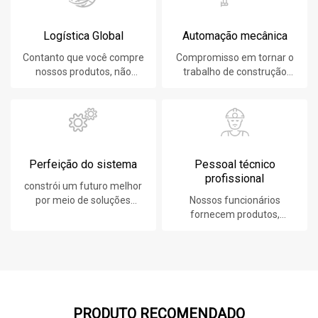
Logística Global
Automação mecânica
Contanto que você compre
Compromisso em tornar o
nossos produtos, não
trabalho de construção
importa onde você esteja,
mais fácil, rápido e seguro.
forneceremos o melhor
serviço de logística.
Perfeição do sistema
Pessoal técnico
profissional
constrói um futuro melhor
por meio de soluções
Nossos funcionários
sustentáveis e inovadoras.
fornecem produtos,
sistemas, software e
serviços líderes em
tecnologia para nossos
clientes.
PRODUTO RECOMENDADO