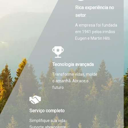
Rica experiência no
setor
A empresa foi fundada
em 1941 pelos irmãos
Eugen e Martin Hilti.
Tecnologia avançada
Transforme vidas, molde
o amanhã. Abrace o
futuro
Serviço completo
Simplifique sua vida.
Suporte abrangente.