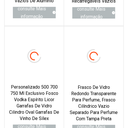
Vazios De Alumínio
Recarregáveis ​​vazios
consulte Mais
consulte Mais
informação
informação
Personalizado 500 700
Frasco De Vidro
750 Ml Exclusivo Fosco
Redondo Transparente
Vodka Espírito Licor
Para Perfume, Frasco
Garrafas De Vidro
Cilíndrico Vazio
Cilindro Oval Garrafas De
Separado Para Perfume
Vinho De Sílex
Com Tampa Preta
consulte Mais
consulte Mais