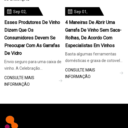
com o
conhecedores se amontoam
nos pátios e nos bares para
Sep 02,
Sep 01,
engolir o espumante laranja
2023
2023
Esses Produtores De Vinho
4 Maneiras De Abrir Uma
Dizem Que Os
Garrafa De Vinho Sem Saca-
Consumidores Devem Se
Rolhas, De Acordo Com
Preocupar Com As Garrafas
Especialistas Em Vinhos
De Vidro
Basta algumas ferramentas
domésticas e graxa de cotovelo!
Envio seguro para uma caixa de
Dillon Evans se apaixonou pela
vinho. A Celebração
CONSULTE MAIS
culinária desde muito jovem. Ele
Internacional Pinot Noir é um
INFORMAÇÃO
CONSULTE MAIS
se lembra das novas
encontro anual esperado. Atrai
INFORMAÇÃO
experiências de colocar uma
um conjunto global de
tigela de mingau de aveia no
produtores de Pinot Noir para
micro-ondas sem o seu
McMinnville, Oregon, a cada
verão.